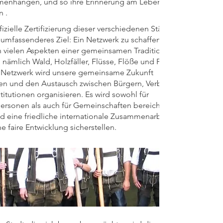
enhängen, und so ihre Erinnerung am Leben zu
n .
fizielle Zertifizierung dieser verschiedenen Städte
 umfassenderes Ziel: Ein Netzwerk zu schaffen, das
n vielen Aspekten einer gemeinsamen Tradition
, nämlich Wald, Holzfäller, Flüsse, Flöße und Flößer.
 Netzwerk wird unsere gemeinsame Zukunft
ten und den Austausch zwischen Bürgern, Verbänden
titutionen organisieren. Es wird sowohl für
personen als auch für Gemeinschaften bereichernd
d eine friedliche internationale Zusammenarbeit
e faire Entwicklung sicherstellen.