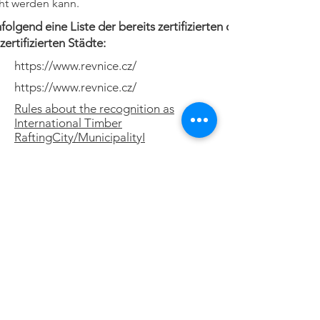
t werden kann.
olgend eine Liste der bereits zertifizierten oder
zertifizierten Städte:
https://www.revnice.cz/
https://www.revnice.cz/
Rules about the recognition as
International Timber
RaftingCity/MunicipalityI
Abonnier
en