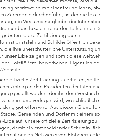
e Stadt, die sich bewerben möchte, wird die
zierung schrittweise mit einer freundlichen, aber
llen Zeremonie durchgeführt, an der die lokale
rung, die Vorstandsmitglieder der International
ation und die lokalen Behörden teilnehmen. Sie
 gebeten, diese Zertifizierung durch
formationstafeln und Schilder öffentlich bekannt zu
 die ihre unerschütterliche Unterstützung und ihren
uf unser Erbe zeigen und somit diese weltweite
t der Holzflößerei hervorheben. Eigentlich der Sinn
 Webseite.
re offizielle Zertifizierung zu erhalten, sollte ein
licher Antrag an den Präsidenten der Internationalen
igung gestellt werden, der ihn dem Vorstand und der
lversammlung vorlegen wird, wo schließlich die
eidung getroffen wird. Aus diesem Grund fordern
le Städte, Gemeinden und Dörfer mit einem solchen
i-Erbe auf, unsere offizielle Zertifizierung zu
gen, damit ein entscheidender Schritt in Richtung
 internationalen Netzwerks von Flößereistädten